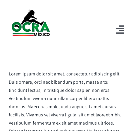
Saltar
al
contenido
Tog
Nav
Inicio
Nosotros
Lorem ipsum dolor sit amet, consectetur adipiscing elit.
Duis ornare, orci nec bibendum porta, massa arcu
Por qué unirse
tincidunt lectus, in tristique dolor sapien non eros.
Convertirse en miembro
Vestibulum viverra nunc ullamcorper libero mattis
rhoncus. Maecenas malesuada augue sit amet cursus
Eventos y Certificaciones
facilisis. Vivamus vel viverra ligula, sit amet laoreet nibh.
Vestibulum fermentum ex sit amet maximus ultrices.