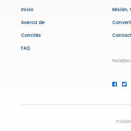
Inicio
Misión, 
Acerca de
Convert
Comités
Contac
FAQ
hola@oc
© Copyri