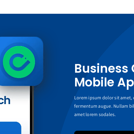
Business
Mobile A
Lorem ipsum dolor sit amet, c
fermentum augue. Nullam bib
amet lorem sodales.