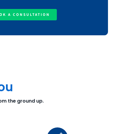
OK A CONSULTATION
You
rom the ground up.